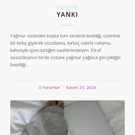
YAZILARIM
YANKI
Yağmur sesinden başka tüm seslerin kısıldığı, üzerime
bir hırka giyerek vücudumu, birkaç satırla ruhumu,
kahveyle içimi ısıttığım saatlerimdeyim. Etraf
sessizleşince birde üstüne yağmur yağınca gerçekliğin
basitliği…
0 Yorumlar
/
Kasım 23, 2024