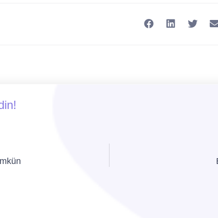
din!
ümkün