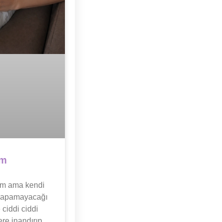
ım
um ama kendi
n yapamayacağı
ciddi ciddi
re inandırıp,