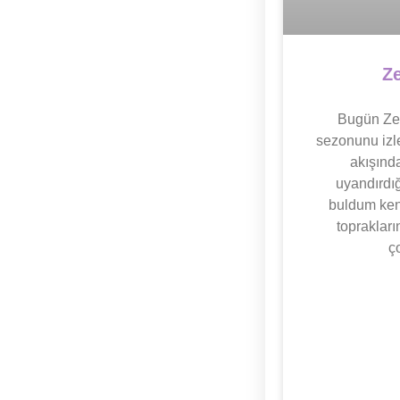
Ze
Bugün Zey
sezonunu izl
akışınd
uyandırdığ
buldum kend
topraklar
ç