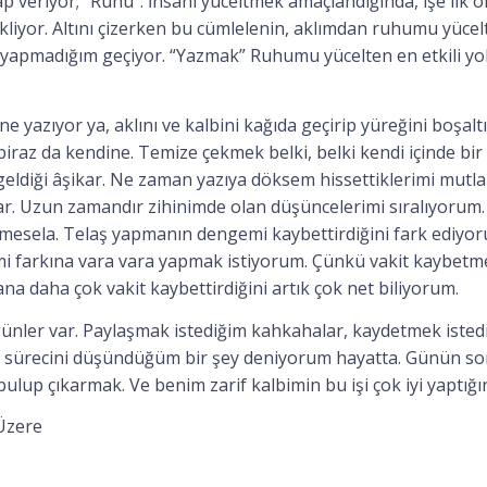
ap veriyor; “Ruhu”. İnsanı yüceltmek amaçlandığında, işe ilk
kliyor. Altını çizerken bu cümlelenin, aklımdan ruhumu yüce
dır yapmadığım geçiyor. “Yazmak” Ruhumu yücelten en etkili y
ne yazıyor ya, aklını ve kalbini kağıda geçirip yüreğini boşalt
iraz da kendine. Temize çekmek belki, belki kendi içinde bir 
geldiği âşikar. Ne zaman yazıya döksem hissettiklerimi mutla
lar. Uzun zamandır zihinimde olan düşüncelerimi sıralıyorum. H
esela. Telaş yapmanın dengemi kaybettirdiğini fark ediyoru
i farkına vara vara yapmak istiyorum. Çünkü vakit kaybetme
ana daha çok vakit kaybettirdiğini artık çok net biliyorum.
ünler var. Paylaşmak istediğim kahkahalar, kaydetmek istediğ
l sürecini düşündüğüm bir şey deniyorum hayatta. Günün s
bulup çıkarmak. Ve benim zarif kalbimin bu işi çok iyi yaptı
Üzere