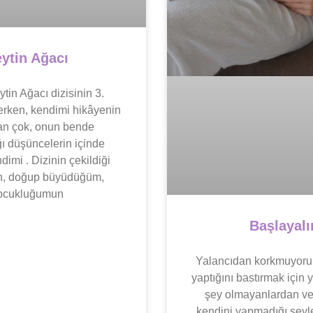
ytin Ağacı
tin Ağacı dizisinin 3.
erken, kendimi hikâyenin
an çok, onun bende
ı düşüncelerin içinde
imi . Dizinin çekildiği
ın, doğup büyüdüğüm,
ocukluğumun
Başlayal
Yalancıdan korkmuyor
yaptığını bastırmak içi
şey olmayanlardan ve 
kendini yapmadığı şeyle