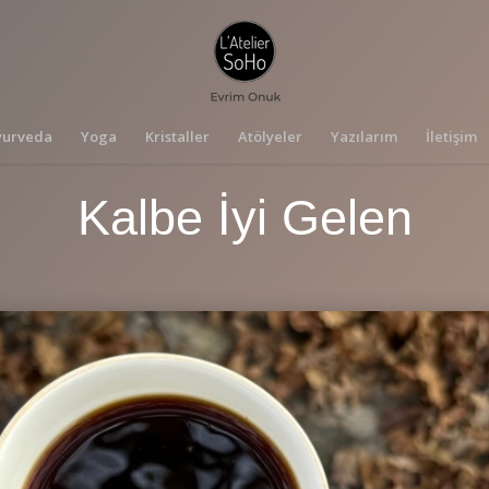
yurveda
Yoga
Kristaller
Atölyeler
Yazılarım
İletişim
Kalbe İyi Gelen