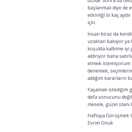
dizide. Sonra da cev
başlanmalı diye de e
etkinliği bi kaç ay
için.
İnsan biraz da kendi
uzaktan bakıyor ya b
koşulda kalbime iyi 
aldırıyor bana satır
etmek istemiyorum m
denemek, seçimlerim
aldığım kararların b
Yaşamak istediğim g
defa sonucunu deği
mesele, güzel olanı 
Haftaya Görüşmek 
Evrim Onuk