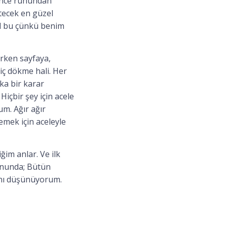
 önce ruhundan
ltecek en güzel
ol bu çünkü benim
ırken sayfaya,
iç dökme hali. Her
ka bir karar
içbir şey için acele
m. Ağır ağır
mek için aceleyle
im anlar. Ve ilk
onunda; Bütün
ğını düşünüyorum.