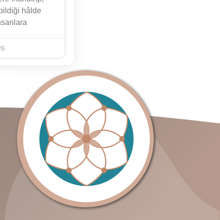
ildiği hâlde
nsanlara
26