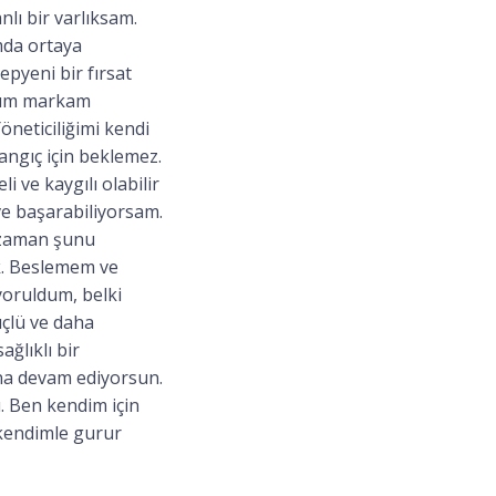
lı bir varlıksam.
amda ortaya
epyeni bir fırsat
ığım markam
öneticiliğimi kendi
angıç için beklemez.
i ve kaygılı olabilir
e başarabiliyorsam.
 zaman şunu
ık. Beslemem ve
oruldum, belki
üçlü ve daha
ğlıklı bir
una devam ediyorsun.
. Ben kendim için
 kendimle gurur