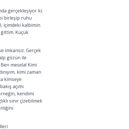
nda gerçekleşiyor ki;
bi birleşip ruhu
l, içimdeki kalbimin
e gittim. Küçük
se imkansız. Gerçek
alp gözün ile
. Ben mesela! Kimi
dınıyım, kimi zaman
şka kimseye
bakış açımı
örneğin, kendimi
ıklı sınır çizebilmek
nliğini
leri