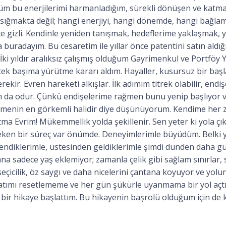
üm bu enerjilerimi harmanladığım, sürekli dönüşen ve katman
pe sığmakta değil; hangi enerjiyi, hangi dönemde, hangi bağl
e gizli. Kendinle yeniden tanışmak, hedeflerime yaklaşmak, y
 buradayım. Bu cesaretim ile yıllar önce patentini satın ald
 İki yıldır aralıksız çalışmış olduğum Gayrimenkul ve Portföy Y
ek başıma yürütme kararı aldım. Hayaller, kusursuz bir başl
ir. Evren hareketi alkışlar. İlk adımım titrek olabilir, endişel
m da odur. Çünkü endişelerime rağmen bunu yenip başlıyor v
tmenin en görkemli halidir diye düşünüyorum. Kendime her
ma Evrim! Mükemmellik yolda şekillenir. Sen yeter ki yola ç
ken bir süreç var önümde. Deneyimlerimle büyüdüm. Belki y
rendiklerimle, üstesinden geldiklerimle şimdi dünden daha g
a sadece yaş eklemiyor; zamanla çelik gibi sağlam sınırlar, sa
eçicilik, öz saygı ve daha nicelerini çantana koyuyor ve yol
ayatımı resetlememe ve her gün şükürle uyanmama bir yol açtı
 bir hikaye başlattım. Bu hikayenin başrolü olduğum için de