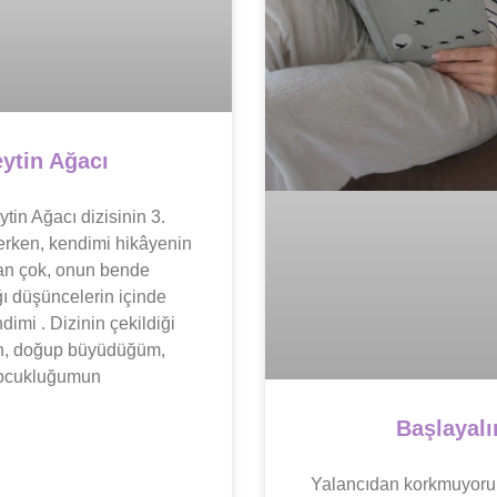
ytin Ağacı
tin Ağacı dizisinin 3.
erken, kendimi hikâyenin
an çok, onun bende
ı düşüncelerin içinde
imi . Dizinin çekildiği
ın, doğup büyüdüğüm,
ocukluğumun
Başlayal
Yalancıdan korkmuyor