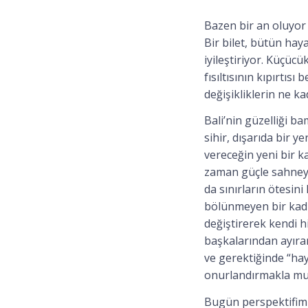
Bazen bir an oluyor 
Bir bilet, bütün haya
iyileştiriyor. Küçüc
fısıltısının kıpırtısı
değişikliklerin ne k
Bali’nin güzelliği 
sihir, dışarıda bir 
vereceğin yeni bir ka
zaman güçle sahneye
da sınırların ötesin
bölünmeyen bir kadı
değiştirerek kendi h
başkalarından ayıran 
ve gerektiğinde “hay
onurlandırmakla mut
Bugün perspektifimi 