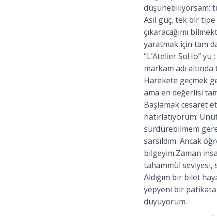
düşünebiliyorsam; t
Asıl güç, tek bir ti
çıkaracağımı bilmekt
yaratmak için tam da
“L’Atelier SoHo” yu ;
markam adı altında t
Harekete geçmek gerek
ama en değerlisi ta
Başlamak cesaret e
hatırlatıyorum: Unut
sürdürebilmem gere
sarsıldım. Ancak öğ
bilgeyim.Zaman insan
tahammül seviyesi, s
Aldığım bir bilet h
yepyeni bir patikata
duyuyorum.