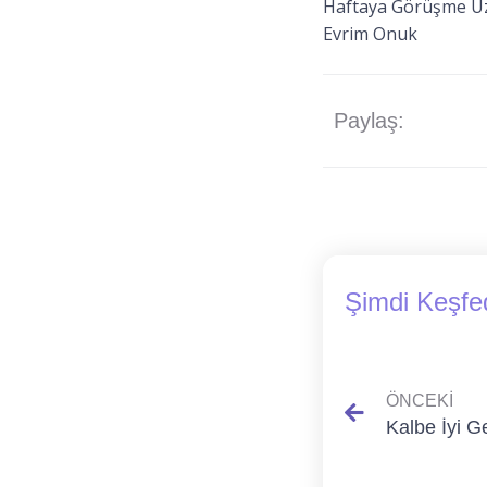
Haftaya Görüşme Ü
Evrim Onuk
Paylaş:
Şimdi Keşfe
ÖNCEKI
Kalbe İyi G