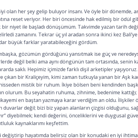
iyi olan her şey gelip buluyor insanı. Ve öyle bir dönemde, a
tına reset veriyor. Her biri öncesinde hak edilmiş bir ödül gi
ük bir niyet ile başladı dönüşümüm. Takvimde yazan tarih deği
 belirledi zamanını. Tekrar üç yıl aradan sonra ikinci kez Bali’y
adar büyük farklar yaratabileceğini gördüm.
bambaşka, gözümün gördüğünü yansıtmak ise güç ve neredey
yerlerde değil belki ama aynı döngünün tam ortasında, senin k
rarda saklı. Hepimiz içimizde farklı dişil arketipler yaşıyoruz
 çıkan bir Kraliçeyim, kimi zaman tutkuyla yanan bir Aşk ka
i hisseden mistik bir ruhum. İkiye bölsen beni kendinden ba
n olurum. Bu seyahatin ruhuma, zihnime, bedenime kattığı; 
ikayemi en baştan yazmaya karar verdiğim an oldu. İlişkiler 
duvarlar değil; bizi biz yapan alanların çizgisi olduğunu, sağl
ır” diyebilmek; kendi değerini, önceliklerini ve duygusal güve
luluk kaynaklarımı keşfettim.
değiştirip hayatımda belirsiz olan bir konudaki en iyi ihtimal