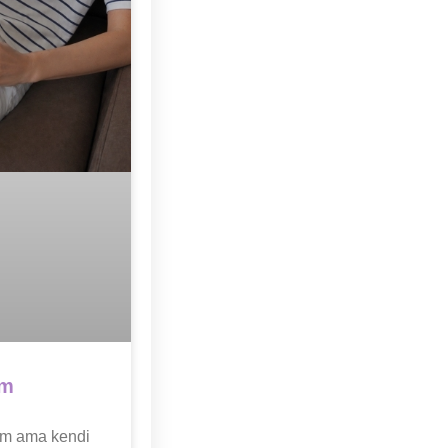
ım
um ama kendi