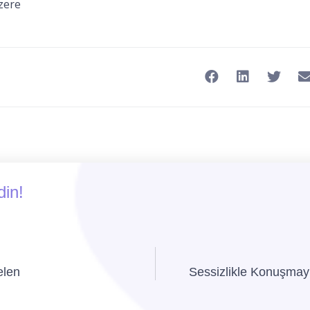
zere
din!
elen
Sessizlikle Konuşma