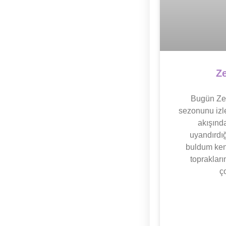
Ze
Bugün Zey
sezonunu izl
akışınd
uyandırdığ
buldum kend
topraklar
ç