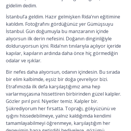
gidelim dedim.
İstanbul’a geldim. Hazır gelmişken Rida’nın eğitimine
katıldım. Fotoğrafını gördüğünüz yer Gümüşsuyu
İstanbul. Gün doğumuyla bu manzaranın içinde
alıyorsun ilk derin nefesini. Doğanın dinginliğiyle
dolduruyorsun içini. Rida’nın tınılarıyla açılıyor içeride
kapılar, kapıların ardında daha önce hiç görmediğin
odalar ve ışıklar.
Bir nefes daha alıyorsun, odanın içindesin. Bu sırada
bir elim kalbimde, eşsiz bir doğa çevreliyor bizi.
Etrafımızda ilk defa karşılaştığımız ama hep
varlarmışçasına hissettiren birbirinden güzel kalpler.
Gözler pırıl pırıl. Niyetler temiz. Kalpler bir.
Şükrediyorum her fırsatta. Toprağı, gökyüzünü ve
ışığını hissedebilmeye, yalnız kaldığımda kendimi
tamamlayabilmeyi öğrenmeye, karşılaştığım her
deneyimin bana getirdiği hediyelere, gözümü