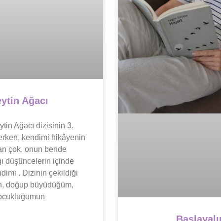
ytin Ağacı
tin Ağacı dizisinin 3.
erken, kendimi hikâyenin
an çok, onun bende
ı düşüncelerin içinde
imi . Dizinin çekildiği
ın, doğup büyüdüğüm,
ocukluğumun
Başlayal