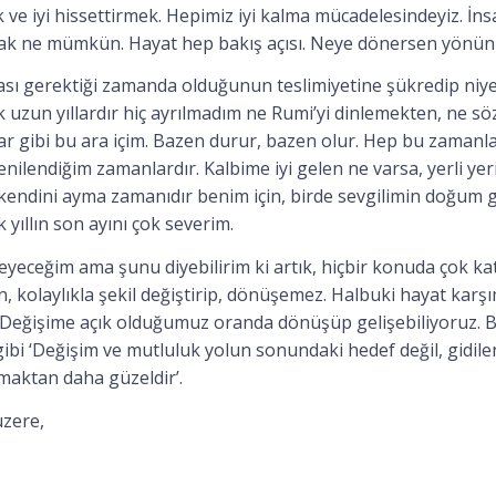
k ve iyi hissettirmek. Hepimiz iyi kalma mücadelesindeyiz. İn
k ne mümkün. Hayat hep bakış açısı. Neye dönersen yönünü
ası gerektiği zamanda olduğunun teslimiyetine şükredip niy
k uzun yıllardır hiç ayrılmadım ne Rumi’yi dinlemekten, ne 
lar gibi bu ara içim. Bazen durur, bazen olur. Hep bu zamanl
ilendiğim zamanlardır. Kalbime iyi gelen ne varsa, yerli yeri
yı kendini ayma zamanıdır benim için, birde sevgilimin doğum
 yıllın son ayını çok severim.
eceğim ama şunu diyebilirim ki artık, hiçbir konuda çok k
an, kolaylıkla şekil değiştirip, dönüşemez. Halbuki hayat karşı
or. Değişime açık olduğumuz oranda dönüşüp gelişebiliyoruz. 
ibi ‘Değişim ve mutluluk yolun sonundaki hedef değil, gidile
rmaktan daha güzeldir’. ⠀
zere,