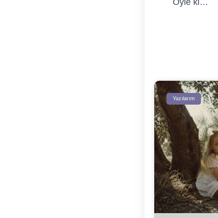
Öyle ki…
Yazılarım