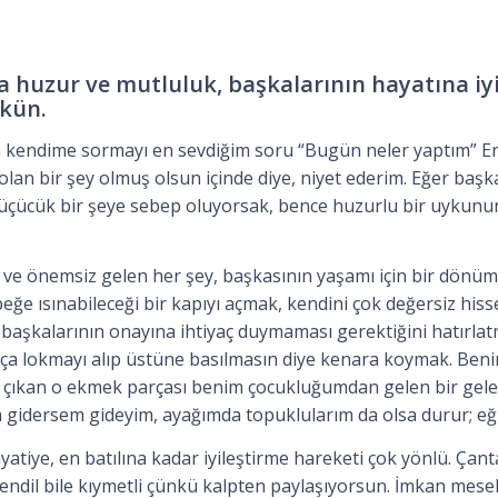
huzur ve mutluluk, başkalarının hayatına iyi 
kün.
kendime sormayı en sevdiğim soru “Bugün neler yaptım” En
olan bir şey olmuş olsun içinde diye, niyet ederim. Eğer başk
küçücük bir şeye sebep oluyorsak, bence huzurlu bir uykun
 ve önemsiz gelen her şey, başkasının yaşamı için bir dönüm n
ğe ısınabileceği bir kapıyı açmak, kendini çok değersiz hiss
 başkalarının onayına ihtiyaç duymaması gerektiğini hatırla
ça lokmayı alıp üstüne basılmasın diye kenara koymak. Beni
çıkan o ekmek parçası benim çocukluğumdan gelen bir gele
a gidersem gideyim, ayağımda topuklularım da olsa durur; eği
yatiye, en batılına kadar iyileştirme hareketi çok yönlü. Çan
endil bile kıymetli çünkü kalpten paylaşıyorsun. İmkan mesele