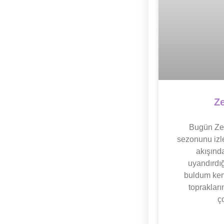
Ze
Bugün Zey
sezonunu izl
akışınd
uyandırdığ
buldum kend
topraklar
ç