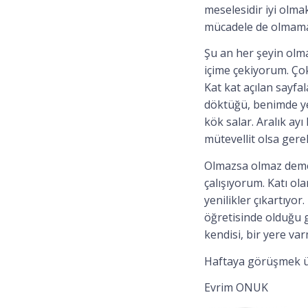
meselesidir iyi olma
mücadele de olmama
Şu an her şeyin olm
içime çekiyorum. Ço
Kat kat açılan sayfa
döktüğü, benimde yen
kök salar. Aralık a
mütevellit olsa gerek
Olmazsa olmaz demey
çalışıyorum. Katı ol
yenilikler çıkartıy
öğretisinde olduğu g
kendisi, bir yere va
Haftaya görüşmek ü
Evrim ONUK