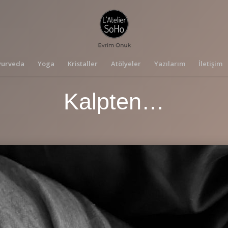
yurveda
Yoga
Kristaller
Atölyeler
Yazılarım
İletişim
Kalpten…