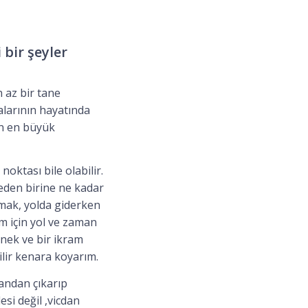
bir şeyler
 az bir tane
alarının hayatında
un en büyük
oktası bile olabilir.
eden birine ne kadar
tmak, yolda giderken
m için yol ve zaman
nek ve bir ikram
lir kenara koyarım.
tandan çıkarıp
si değil ,vicdan