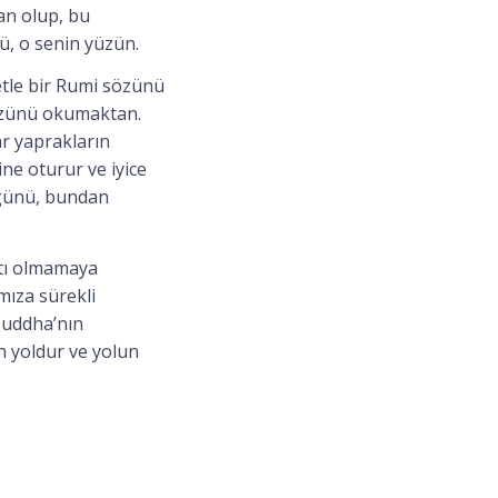
san olup, bu
, o senin yüzün.
etle bir Rumi sözünü
sözünü okumaktan.
ar yaprakların
ne oturur ve iyice
 günü, bundan
atı olmamaya
mıza sürekli
Buddha’nın
n yoldur ve yolun