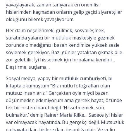
yavaşlayarak, zaman tanıyarak en önemlisi
hislerimden kaçmadan onların gelip geçici ziyaretçiler
olduğunu bilerek yavaşlıyorum.
Her daim neşelenmek, gülmek, sosyalleşmek,
suratında yalancı bir mutluluk maskesiyle gezmek
zorunda olmadığımızı bazen kendimize yüksek sesle
söylemek gerekiyor. Bazı günler yataktan çıkmak bile
zor gelebilir. İyi hissetmek için hırpalama kendini…
Eleştirme, suçlama…
Sosyal medya, yapay bir mutluluk cumhuriyeti, bi
kitapta okumuştum “Biz mutlu fotoğrafları olan
mutsuz insanlarız.” Gerçekten öyle miydi bazen
düşünmeden edemiyorum ama gercek hayat, özünde
tek bir histen ibaret değil. ‘Hissetmemek, son
bulmaktır.’ demiş Rainer Maria Rilke… Sadece iyi hisler
var olmayacak hayatında. Bu gerçekçi değil. Mutsuzluk
da hayata dair, hislere dair, insanlığa dair. Ve gelip