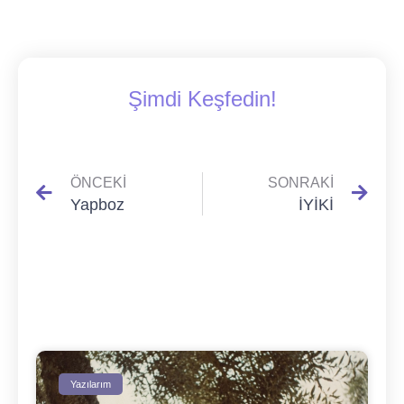
Şimdi Keşfedin!
ÖNCEKI
SONRAKI
Yapboz
İYİKİ
Yazılarım