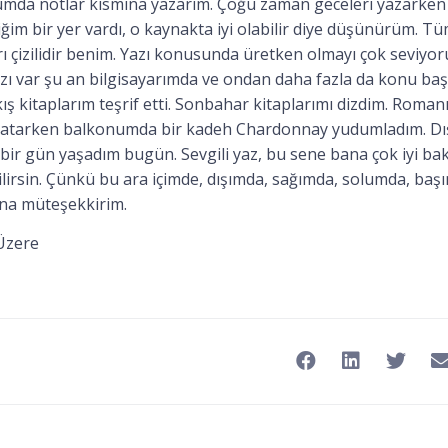
mda notlar kısmına yazarım. Çoğu zaman geceleri yazarken
zdiğim bir yer vardı, o kaynakta iyi olabilir diye düşünürüm.
rı çizilidir benim. Yazı konusunda üretken olmayı çok seviyor
azı var şu an bilgisayarımda ve ondan daha fazla da konu baş
ış kitaplarım teşrif etti. Sonbahar kitaplarımı dizdim. Roman
batarken balkonumda bir kadeh Chardonnay yudumladım. Dı
bir gün yaşadım bugün. Sevgili yaz, bu sene bana çok iyi ba
lirsin. Çünkü bu ara içimde, dışımda, sağımda, solumda, baş
Sana müteşekkirim.
Üzere