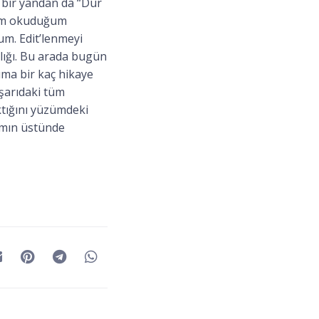
 bir yandan da “Dur
 Tüm okuduğum
um. Edit’lenmeyi
lığı. Bu arada bugün
ıma bir kaç hikaye
şarıdaki tüm
ktığını yüzümdeki
ımın üstünde