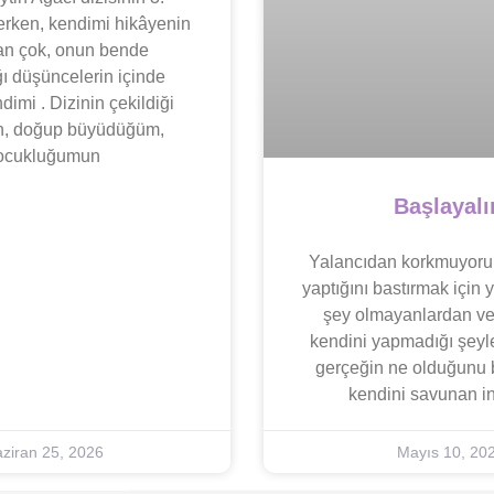
erken, kendimi hikâyenin
an çok, onun bende
ı düşüncelerin içinde
imi . Dizinin çekildiği
ın, doğup büyüdüğüm,
ocukluğumun
Başlayal
Yalancıdan korkmuyor
yaptığını bastırmak içi
şey olmayanlardan ve 
kendini yapmadığı şeyle
gerçeğin ne olduğunu b
kendini savunan i
ziran 25, 2026
Mayıs 10, 20