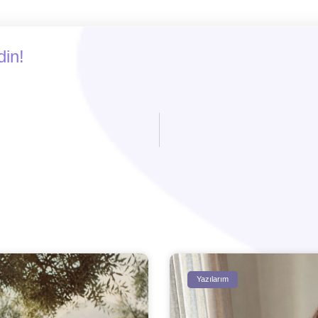
din!
Yazılarım