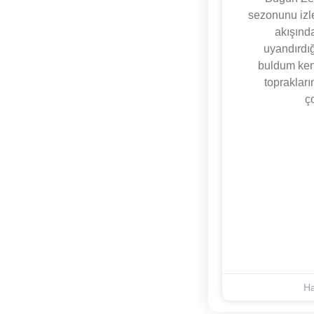
sezonunu izl
akışınd
uyandırdığ
buldum kend
topraklar
ç
Ha