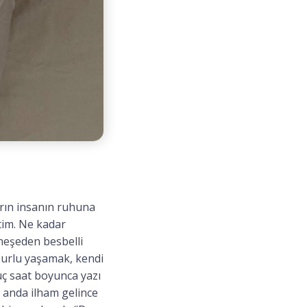
arın insanın ruhuna
tim. Ne kadar
neşeden besbelli
uzurlu yaşamak, kendi
ç saat boyunca yazı
 anda ilham gelince