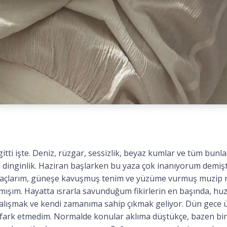
itti işte. Deniz, rüzgar, sessizlik, beyaz kumlar ve tüm bunl
 dinginlik. Haziran başlarken bu yaza çok inanıyorum demiş
 saçlarım, güneşe kavuşmuş tenim ve yüzüme vurmuş muzip 
nanmışım. Hayatta ısrarla savunduğum fikirlerin en başında, h
alışmak ve kendi zamanıma sahip çıkmak geliyor. Dün gece ü
fark etmedim. Normalde konular aklıma düştükçe, bazen bir