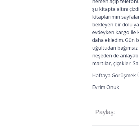
hemen açıp telefonu
şu kitapta altını çi
kitaplarımın sayfala
bekleyen bir dolu y
evdeyken kargo ile k
daha ekledim. Gün 
uğultudan bağımsız 
neşeden de anlayabi
martılar, çiçekler. 
Haftaya Görüşmek 
Evrim Onuk
Paylaş: