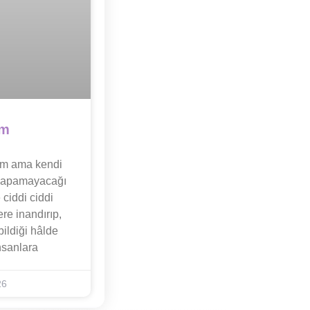
ım
um ama kendi
n yapamayacağı
ciddi ciddi
re inandırıp,
ildiği hâlde
nsanlara
26