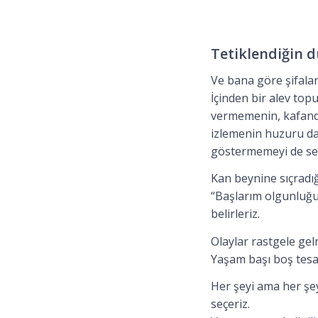
Tetiklendiğin 
Ve bana göre şifala
İçinden bir alev top
vermemenin, kafandaki
izlemenin huzuru da,
göstermemeyi de seç
Kan beynine sıçradı
“Başlarım olgunluğun
belirleriz.
Olaylar rastgele ge
Yaşam başı boş tesa
Her şeyi ama her şey
seçeriz.