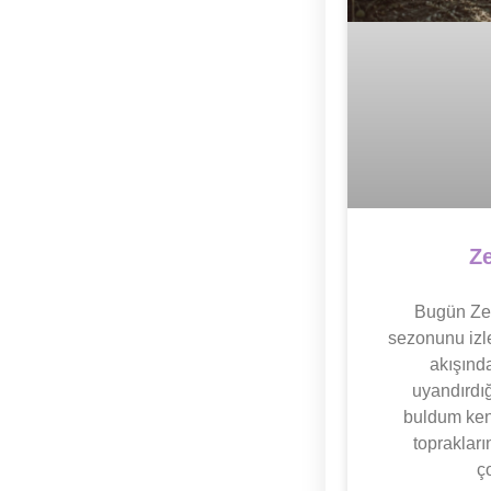
Ze
Bugün Zey
sezonunu izl
akışınd
uyandırdığ
buldum kend
topraklar
ç