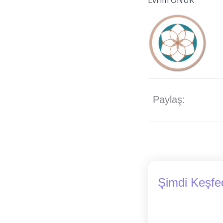
Evrim ONUK
Paylaş:
Şimdi Keşfe