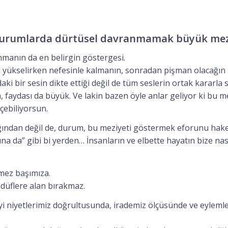
durumlarda dürtüsel davranmamak büyük mez
nmanın da en belirgin göstergesi.
u yükselirken nefesinle kalmanın, sonradan pişman olacağın 
 bir sesin dikte ettiği değil de tüm seslerin ortak kararla se
 faydası da büyük. Ve lakin bazen öyle anlar geliyor ki bu m
ebiliyorsun.
ğından değil de, durum, bu meziyeti göstermek eforunu hak
a da” gibi bi yerden… İnsanların ve elbette hayatın bize nas
lmez başımıza.
düflere alan bırakmaz.
i niyetlerimiz doğrultusunda, irademiz ölçüsünde ve eylemle