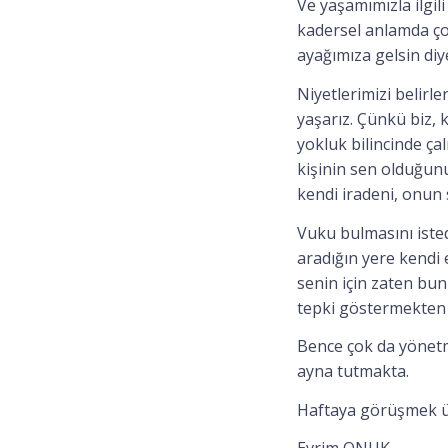
Ve yaşamımızla ilgil
kadersel anlamda çok
ayağımıza gelsin diy
Niyetlerimizi belirl
yaşarız. Çünkü biz, 
yokluk bilincinde ça
kişinin sen olduğunu
kendi iradeni, onun 
Vuku bulmasını isted
aradığın yere kendi 
senin için zaten bun
tepki göstermekten
Bence çok da yönetm
ayna tutmakta.
Haftaya görüşmek ü