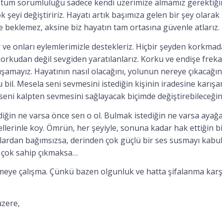
i tüm sorumluluğu sadece kendi üzerimize almamız gerektiğin
 şeyi değiştiririz. Hayatı artık başımıza gelen bir şey olara
e beklemez, aksine biz hayatın tam ortasına güvenle atlarız.
er ve onları eylemlerimizle destekleriz. Hiçbir şeyden korkmad
korkudan değil sevgiden yaratılanlarız. Korku ve endişe frekan
lışamayız. Hayatının nasıl olacağını, yolunun nereye çıkacağın
 bil. Mesela seni sevmesini istediğin kişinin iradesine karı
seni kalpten sevmesini sağlayacak biçimde değiştirebileceğin
iğin ne varsa önce sen o ol. Bulmak istediğin ne varsa ayağ
ellerinle koy. Ömrün, her şeyiyle, sonuna kadar hak ettiğin 
lardan bağımsızsa, derinden çok güçlü bir ses susmayı kabul
 çok sahip çıkmaksa…
eye çalışma. Çünkü bazen olgunluk ve hatta şifalanma karşı
zere,