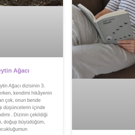
ytin Ağacı
tin Ağacı dizisinin 3.
erken, kendimi hikâyenin
an çok, onun bende
ı düşüncelerin içinde
imi . Dizinin çekildiği
ın, doğup büyüdüğüm,
ocukluğumun