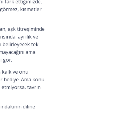
i fark ettiğimizde,
k görmez, kısmetler
an, aşk titreşiminde
sında, ayrılık ve
ı belirleyecek tek
şamayacağını ama
i gör.
a kalk ve onu
bir hediye. Ama konu
 etmiyorsa, tavrın
ndakinin diline