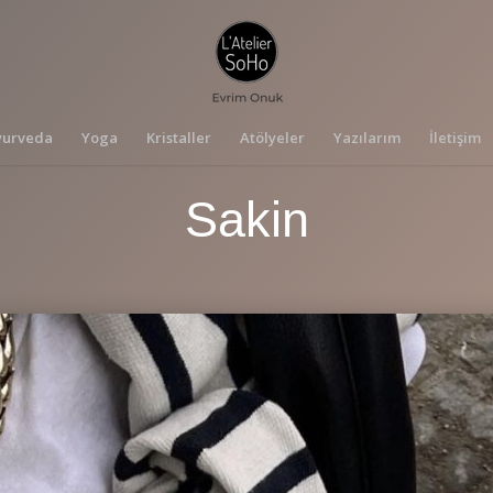
yurveda
Yoga
Kristaller
Atölyeler
Yazılarım
İletişim
Sakin