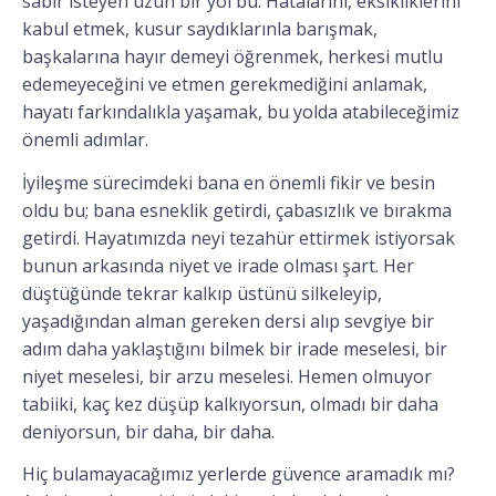
sabır isteyen uzun bir yol bu. Hatalarını, eksikliklerini
kabul etmek, kusur saydıklarınla barışmak,
başkalarına hayır demeyi öğrenmek, herkesi mutlu
edemeyeceğini ve etmen gerekmediğini anlamak,
hayatı farkındalıkla yaşamak, bu yolda atabileceğimiz
önemli adımlar.
İyileşme sürecimdeki bana en önemli fikir ve besin
oldu bu; bana esneklik getirdi, çabasızlık ve bırakma
getirdi. Hayatımızda neyi tezahür ettirmek istiyorsak
bunun arkasında niyet ve irade olması şart. Her
düştüğünde tekrar kalkıp üstünü silkeleyip,
yaşadığından alman gereken dersi alıp sevgiye bir
adım daha yaklaştığını bilmek bir irade meselesi, bir
niyet meselesi, bir arzu meselesi. Hemen olmuyor
tabiiki, kaç kez düşüp kalkıyorsun, olmadı bir daha
deniyorsun, bir daha, bir daha.
Hiç bulamayacağımız yerlerde güvence aramadık mı?