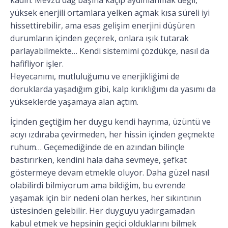
kadın. Mevzu dağ başına kaçıp aydınlanmak değil,
yüksek enerjili ortamlara yelken açmak kısa süreli iyi
hissettirebilir, ama esas gelişim enerjini düşüren
durumların içinden geçerek, onlara ışık tutarak
parlayabilmekte… Kendi sistemimi çözdükçe, nasıl da
hafifliyor işler.
Heyecanımı, mutluluğumu ve enerjikliğimi de
doruklarda yaşadığım gibi, kalp kırıklığımı da yasımı da
yükseklerde yaşamaya alan açtım.
İçinden geçtiğim her duygu kendi hayrıma, üzüntü ve
acıyı ızdıraba çevirmeden, her hissin içinden geçmekte
ruhum… Geçemediğinde de en azından bilinçle
bastırırken, kendini hala daha sevmeye, şefkat
göstermeye devam etmekle oluyor. Daha güzel nasıl
olabilirdi bilmiyorum ama bildiğim, bu evrende
yaşamak için bir nedeni olan herkes, her sıkıntının
üstesinden gelebilir. Her duyguyu yadırgamadan
kabul etmek ve hepsinin geçici olduklarını bilmek