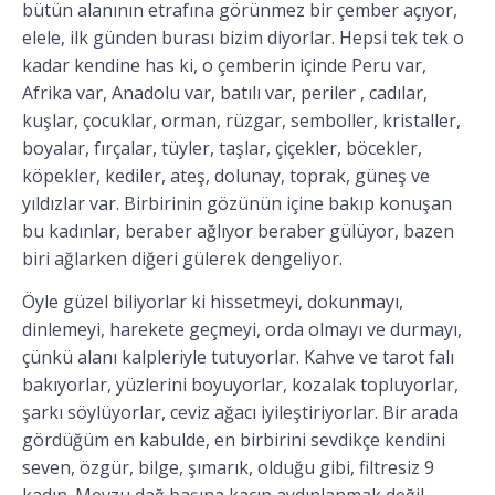
bütün alanının etrafına görünmez bir çember açıyor,
elele, ilk günden burası bizim diyorlar. Hepsi tek tek o
kadar kendine has ki, o çemberin içinde Peru var,
Afrika var, Anadolu var, batılı var, periler , cadılar,
kuşlar, çocuklar, orman, rüzgar, semboller, kristaller,
boyalar, fırçalar, tüyler, taşlar, çiçekler, böcekler,
köpekler, kediler, ateş, dolunay, toprak, güneş ve
yıldızlar var. Birbirinin gözünün içine bakıp konuşan
bu kadınlar, beraber ağlıyor beraber gülüyor, bazen
biri ağlarken diğeri gülerek dengeliyor.
Öyle güzel biliyorlar ki hissetmeyi, dokunmayı,
dinlemeyi, harekete geçmeyi, orda olmayı ve durmayı,
çünkü alanı kalpleriyle tutuyorlar. Kahve ve tarot falı
bakıyorlar, yüzlerini boyuyorlar, kozalak topluyorlar,
şarkı söylüyorlar, ceviz ağacı iyileştiriyorlar. Bir arada
gördüğüm en kabulde, en birbirini sevdikçe kendini
seven, özgür, bilge, şımarık, olduğu gibi, filtresiz 9