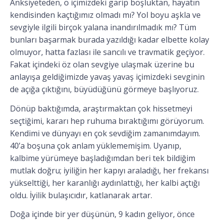
Anksiyeteden, o içimizdeki garip boşluktan, hayatın
kendisinden kaçtığımız olmadı mı? Yol boyu aşkla ve
sevgiyle ilgili birçok yalana inandırılmadık mı? Tüm
bunları başarmak burada yazıldığı kadar elbette kolay
olmuyor, hatta fazlası ile sancılı ve travmatik geçiyor.
Fakat içindeki öz olan sevgiye ulaşmak üzerine bu
anlayışa geldiğimizde yavaş yavaş içimizdeki sevginin
de açığa çıktığını, büyüdüğünü görmeye başlıyoruz.
Dönüp baktığımda, araştırmaktan çok hissetmeyi
seçtiğimi, kararı hep ruhuma bıraktığımı görüyorum.
Kendimi ve dünyayı en çok sevdiğim zamanımdayım.
40’a boşuna çok anlam yüklememişim. Uyanıp,
kalbime yürümeye başladığımdan beri tek bildiğim
mutlak doğru; iyiliğin her kapıyı araladığı, her frekansı
yükselttiği, her karanlığı aydınlattığı, her kalbi açtığı
oldu. İyilik bulaşıcıdır, katlanarak artar.
Doğa içinde bir yer düşünün, 9 kadın geliyor, önce