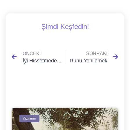
Şimdi Keşfedin!
ÖNCEKI
SONRAKI
İyi Hissetmeden Önce…
Ruhu Yenilemek
Yazılarım